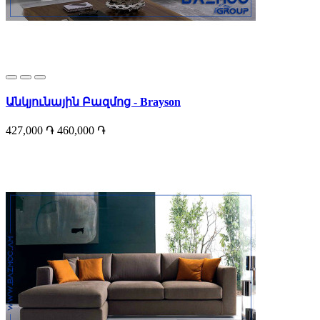
Անկյունային Բազմոց - Brayson
427,000 ֏
460,000 ֏