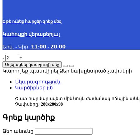
Եթե ունեք հարցեր գրեք մեզ
Կահույքի վերաբերյալ
Երկ․ - Կիր․ 𝟭𝟭։𝟬𝟬 - 𝟮𝟬։𝟬𝟬
-
+
Ավելացնել զամբյուղի մեջ
Կարող եք պատվիրել Ձեր նախընտրած չափսերի
Նկարագրություն
Կարծիքներ (0)
Շատ հարմարավետ միևնույն ժամանակ ոճային անկյ
Չափսերը։
280x280x98
Գրեք կարծիք
Ձեր անունը