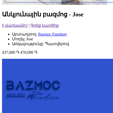
Անկյունային բազմոց - Jose
0 վարկանիշ
|
Գրեք կարծիք
Արտադրող:
Bazmoc Furniture
Մոդել: Jose
Առկայությունը: Պատվերով
437,000 ֏
470,000 ֏