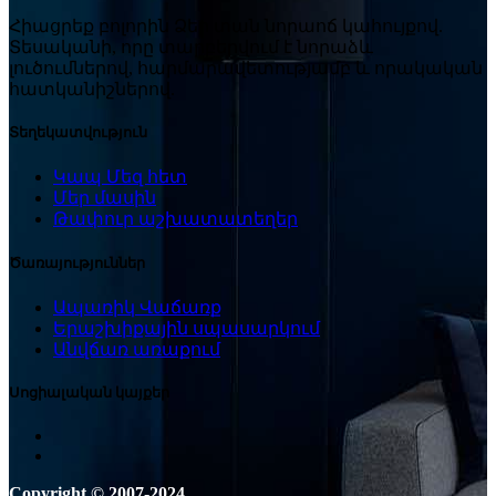
Հիացրեք բոլորին Ձեր տան նորաոճ կահույքով.
Տեսականի, որը տարբերվում է նորաձև
լուծումներով, հարմարավետությամբ և որակական
հատկանիշներով.
Տեղեկատվություն
Կապ Մեզ հետ
Մեր մասին
Թափուր աշխատատեղեր
Ծառայություններ
Ապառիկ Վաճառք
Երաշխիքային սպասարկում
Անվճառ առաքում
Սոցիալական կայքեր
Copyright © 2007-2024