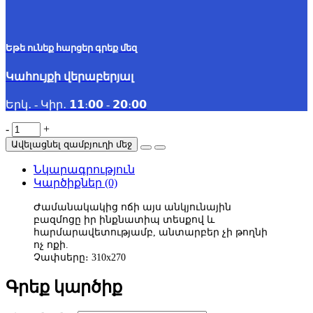
Եթե ունեք հարցեր գրեք մեզ
Կահույքի վերաբերյալ
Երկ․ - Կիր․ 𝟭𝟭։𝟬𝟬 - 𝟮𝟬։𝟬𝟬
-
+
Ավելացնել զամբյուղի մեջ
Նկարագրություն
Կարծիքներ (0)
Ժամանակակից ոճի այս անկյունային
բազմոցը իր ինքնատիպ տեսքով և
հարմարավետությամբ, անտարբեր չի թողնի
ոչ ոքի.
Չափսերը։
310x270
Գրեք կարծիք