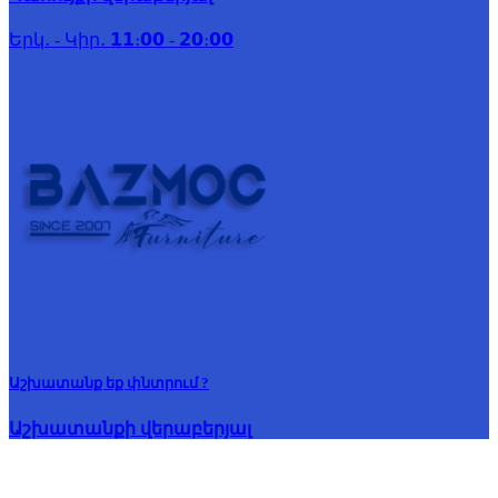
Երկ․ - Կիր․ 𝟭𝟭։𝟬𝟬 - 𝟮𝟬։𝟬𝟬
Աշխատանք եք փնտրում ?
Աշխատանքի վերաբերյալ