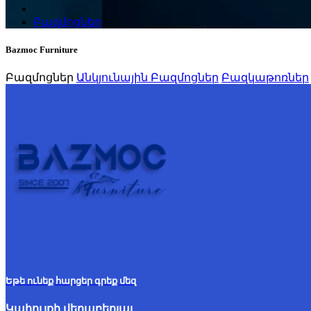
Բազմոցներ
Bazmoc Furniture
Բազմոցներ
Անկյունային Բազմոցներ
Բազկաթոռներ
Եթե ունեք հարցեր գրեք մեզ
Կահույքի վերաբերյալ