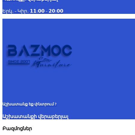
Երկ․ - Կիր․ 𝟭𝟭։𝟬𝟬 - 𝟮𝟬։𝟬𝟬
Աշխատանք եք փնտրում ?
Աշխատանքի վերաբերյալ
Բազմոցներ